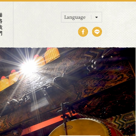
我們
Language
Select Language
▼