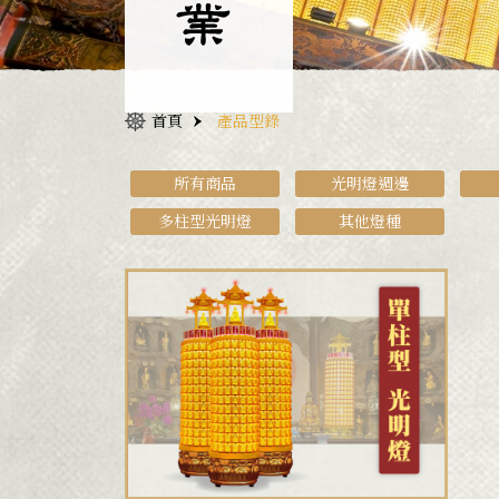
首頁
產品型錄
所有商品
光明燈週邊
多柱型光明燈
其他燈種