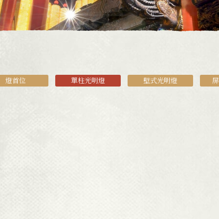
燈首位
單柱光明燈
壁式光明燈
屏